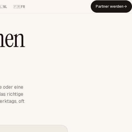
Partner werden
→
NL
FR
nen
e oder eine
das richtige
rktags, oft